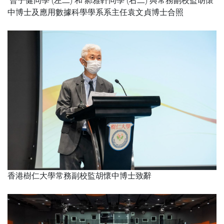
曾子健同學 (左二) 和 郝雅軒同學 (右二) 與常務副校監胡懷
中博士及應用數據科學學系系主任袁文貞博士合照
香港樹仁大學常務副校監胡懷中博士致辭