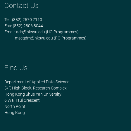
Contact Us
Tel: (852) 2570 7110
Fax: (852) 2806 8044
Email:
ads@hksyu.edu
(UG Programmes)
mscgdm@hksyu.edu
(PG Programmes)
Find Us
Department of Applied Data Science
5/F, High Block, Research Complex
Hong Kong Shue Yan University
6 Wai Tsui Crescent
North Point
Hong Kong