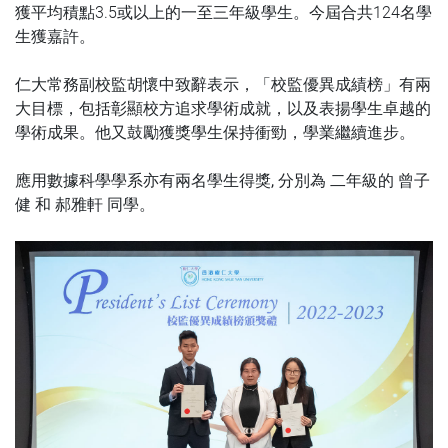
獲平均積點3.5或以上的一至三年級學生。今屆合共124名學
生獲嘉許。
仁大常務副校監胡懷中致辭表示，「校監優異成績榜」有兩
大目標，包括彰顯校方追求學術成就，以及表揚學生卓越的
學術成果。他又鼓勵獲獎學生保持衝勁，學業繼續進步。
應用數據科學學系亦有兩名學生得獎, 分別為 二年級的 曾子
健 和 郝雅軒 同學。