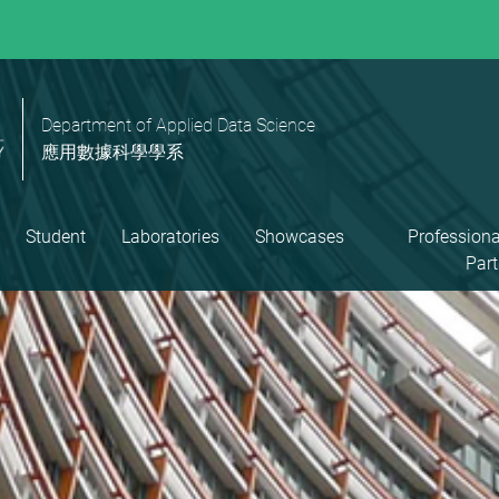
Department of Applied Data Science
應用數據科學學系
Student
Laboratories
Showcases
Professiona
Part