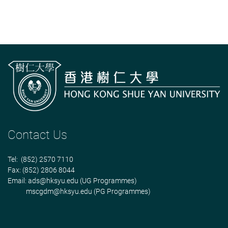
Contact Us
Tel: (852) 2570 7110
Fax: (852) 2806 8044
Email:
ads@hksyu.edu
(UG Programmes)
mscgdm@hksyu.edu
(PG Programmes)