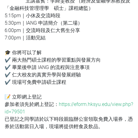
主講嘉賓：李綺雯教授 （經濟及金融學系教授及
「金融科技管理理學 碩士」課程總監）
5:15pm｜小休及交流時段
5:30pm｜IANG 申請簡介（第二場）
6:00pm｜交流時段及仁大舊生分享
7:00pm｜活動完結
🎓 你將可以了解
✔ 兩大熱門碩士課程的學習重點與發展方向
✔ 畢業後申請 IANG 的流程與注意事項
✔ 仁大校友的真實升學與發展經驗
✔ 現場可免費申請碩士課程
📝 立即網上登記
參加者須先於網上登記：
https://eform.hksyu.edu/view.php?
id=79501
已登記之同學請於以下時段親臨辦公室領取免費入場券，憑
券於活動當日入場，現場將提供輕食及飲品。