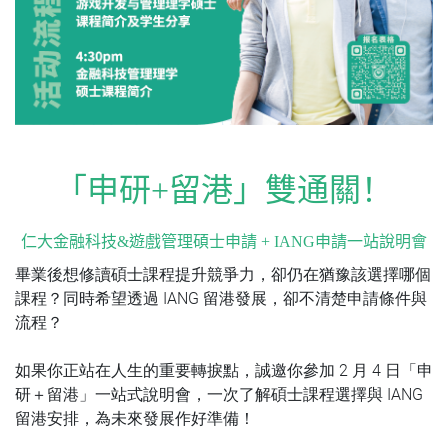
「申研
+
留港」雙通關！
仁大金融科技
&
遊戲管理碩士申請
+ IANG
申請一站說明會
畢業後想修讀碩士課程提升競爭力，卻仍在猶豫該選擇哪個
課程？同時希望透過 IANG 留港發展，卻不清楚申請條件與
流程？
如果你正站在人生的重要轉捩點，誠邀你參加 2 月 4 日「申
研＋留港」一站式說明會，一次了解碩士課程選擇與 IANG
留港安排，為未來發展作好準備！