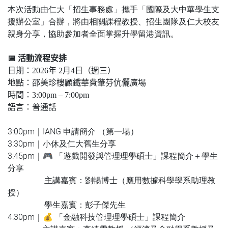
本次活動由仁大「招生事務處」攜手「國際及大中華學生支
援辦公室」合辦，將由相關課程教授、招生團隊及仁大校友
親身分享，協助參加者全面掌握升學留港資訊。
📅
活動流程安排
日期：
2026
年
2
月
4
日（週三）
地點：邵美珍樓顧鐵華費肇芬伉儷廣場
時間：
3:00pm
–
7:00pm
語言：普通話
3:00pm｜IANG 申請簡介 （第一場）
3:30pm｜小休及仁大舊生分享
3:45pm｜🎮 「遊戲開發與管理理學碩士」課程簡介＋學生
分享
主講嘉賓：劉暢博士（應用數據科學學系助理教
授）
學生嘉賓：彭子傑先生
4:30pm｜💰 「金融科技管理理學碩士」課程簡介